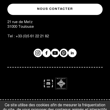
Mairie
musée
de
NOUS CONTACTER
des
Toulouse
Augustins
21 rue de Metz
31000
Toulouse
Tel :
+33 (0)5 61 22 21 82
Instagram
Facebook
Réseaux
YouTube
Pinterest
LinkedIn
sociaux
logo
logo
Monument
Musée
Espace presse
Gestion des cookies
Ce site utilise des cookies afin de mesurer la fréquentation
Historique
de