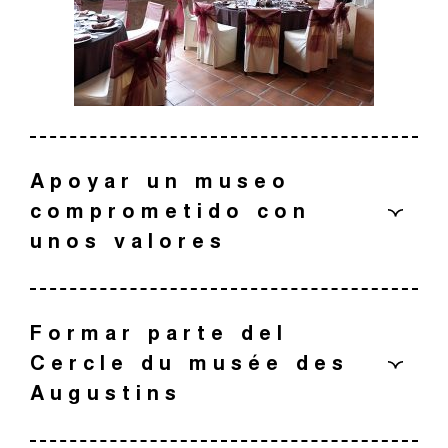
Apoyar un museo
comprometido con
unos valores
Más allá de las misiones propias de los Museos de
Francia —conservar, estudiar, exponer, educar y difundir
Formar parte del
—, el Museo de los Agustinos defiende unos valores
Cercle du musée des
que inspiran toda su política cultural.
Augustins
Convivencia:
abrirse cada vez más a la ciudad y a
todos los públicos, ofreciendo una cálida acogida a