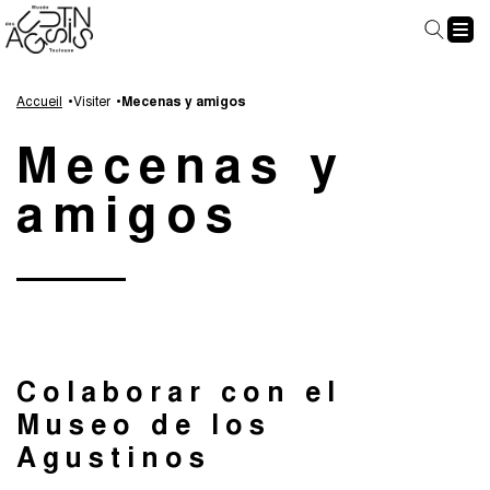
Panel de gestión de cookies
Aller
Aller
Aller
Aller
au
à
à
au
Accueil
Visiter
Mecenas y amigos
contenu
la
la
pied
Mecenas y
principal
navigation
recherche
de
page
amigos
Colaborar con el
Museo de los
Agustinos