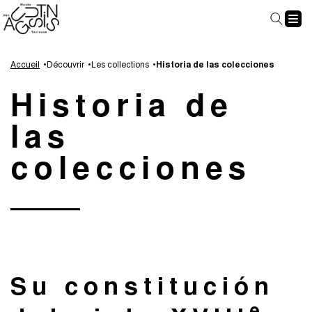
Panel de gestión de cookies
Aller
Aller
Aller
Aller
au
à
à
au
Accueil
Découvrir
Les collections
Historia de las colecciones
contenu
la
la
pied
Historia de
principal
navigation
recherche
de
page
las
colecciones
Su constitución