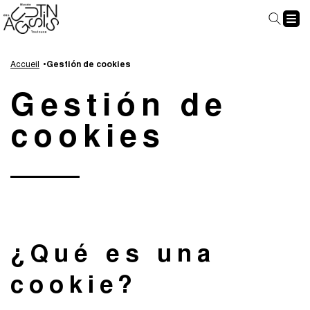
Panel de gestión de cookies
Aller
Aller
Aller
Aller
au
à
à
au
Accueil
Gestión de cookies
contenu
la
la
pied
Gestión de
principal
navigation
recherche
de
page
cookies
¿Qué es una
cookie?