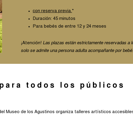
con reserva previa.
*
Duración: 45 minutos
Para bebés de entre 12 y 24 meses
¡Atención!
Las plazas están estrictamente reservadas a l
solo se admite una persona adulta acompañante por bebé
 para todos los públicos
el Museo de los Agustinos organiza talleres artísticos accesible