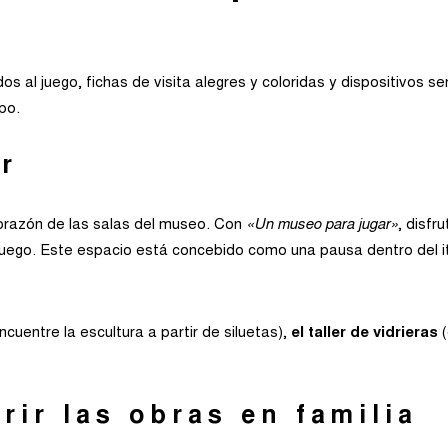
os al juego, fichas de visita alegres y coloridas y dispositivos se
po.
r
corazón de las salas del museo. Con
«Un museo para jugar»
, disfr
juego. Este espacio está concebido como una pausa dentro del itin
ncuentre la escultura a partir de siluetas),
el taller de vidrieras
(
ir las obras en familia