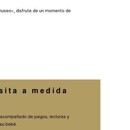
 museo», disfrute de un momento de
sita a medida
e, acompañado de juegos, lecturas y
 su bebé.