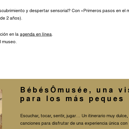
escubrimiento y despertar sensorial? Con «Primeros pasos en el
 de 2 años).
ción en la
agenda en línea
.
l museo.
BébésÔmusée, una vi
para los más peques
Escuchar, tocar, sentir, jugar… Un itinerario muy dulc
canciones para disfrutar de una experiencia única con