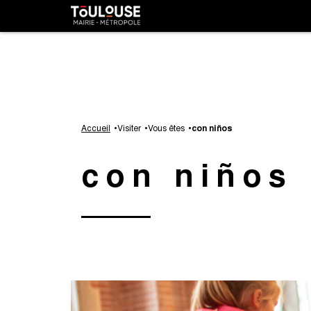
Panel de gestión de cookies
Toulouse
métropole
Aller
au
Accueil
Visiter
Vous êtes
con niños
contenu
principal
con niños