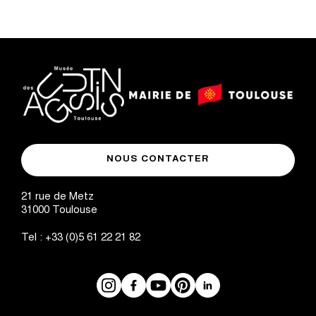
logo
logo
Mairie
musée
de
NOUS CONTACTER
des
Toulouse
Augustins
21 rue de Metz
31000
Toulouse
Tel :
+33 (0)5 61 22 21 82
Instagram
Facebook
Réseaux
YouTube
Pinterest
LinkedIn
sociaux