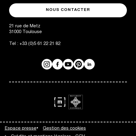
musée
de
NOUS CONTACTER
des
Toulouse
Augustins
21 rue de Metz
31000
Toulouse
Tel :
+33 (0)5 61 22 21 82
Instagram
Facebook
Réseaux
YouTube
Pinterest
LinkedIn
sociaux
logo
logo
Monument
Musée
Espace presse
Gestion des cookies
Historique
de