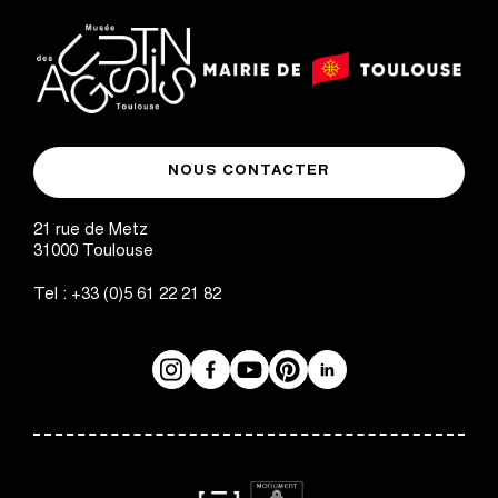
logo
logo
Mairie
musée
de
NOUS CONTACTER
des
Toulouse
Augustins
21 rue de Metz
31000
Toulouse
Tel :
+33 (0)5 61 22 21 82
Instagram
Facebook
Réseaux
YouTube
Pinterest
LinkedIn
sociaux